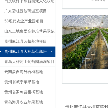
日皮软件下载智能无人化联动
广东碧桂园玻璃温室项目
四季棚
58现代农业产业园项目
山东土地集团高标准苹果示范
贵州麻江县蓝莓基地项目
园
贵州麻江县大棚草莓栽培
青岛大好河山葡萄园滴灌项目
云南蒙自海升石榴基地
贵州省威宁苹果基地
贵州省罗甸县柑橘基地
青岛海升农业苹果基地
贵州麻江县大棚草莓