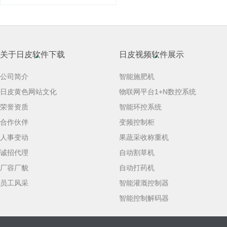
关于日皮软件下载
日皮视频软件展示
公司简介
智能施肥机
日皮黄色网站文化
物联网平台1+N数控系统
荣誉资质
智能环控系统
合作伙伴
变频控制柜
人事变动
果蔬采收称重机
诚招代理
自动割草机
厂容厂貌
自动打药机
员工风采
智能灌溉控制器
智能控制解码器